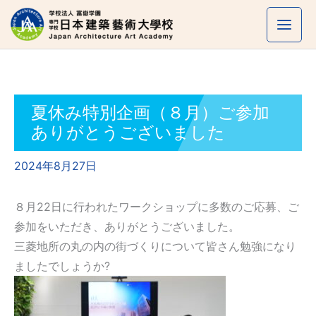
内
容
を
ス
キ
ッ
夏休み特別企画（８月）ご参加
プ
ありがとうございました
2024年8月27日
８月22日に行われたワークショップに多数のご応募、ご
参加をいただき、ありがとうございました。
三菱地所の丸の内の街づくりについて皆さん勉強になり
ましたでしょうか?