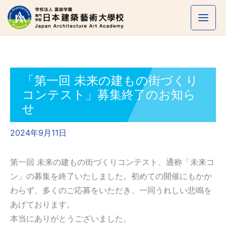
内
容
を
ス
キ
ッ
「第一回 未来の建もの街づくり
プ
コンテスト」募集終了のお知ら
せ
2024年9月11日
第一回 未来の建もの街づくりコンテスト、通称「未来コ
ン」の募集を終了いたしました。初めての開催にもかか
わらず、多くのご応募をいただき、一同うれしい悲鳴を
あげております。
本当にありがとうございました。