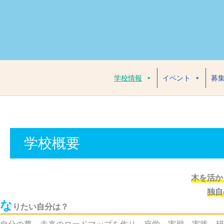
内
容
を
ス
キ
ッ
学校情報
イベント
募
プ
学校概要
木を活か
独自
な
りたい自分は？
自分の夢、未来のロードマップを作り、座学、実習、実践、研