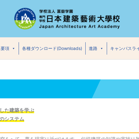
集要項
各種ダウンロード(Downloads)
進路
キャンパスラ
した建築を学ぶ
のシステム
究をへて、夢を現実に近づけます。 伝統建築の知識や実技に