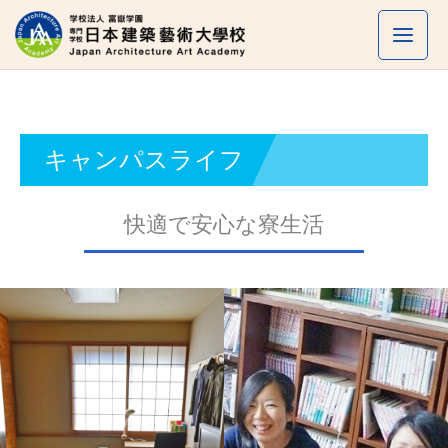
内
容
を
ス
キ
ッ
キャンパスライフ
プ
快適で安心な寮生活