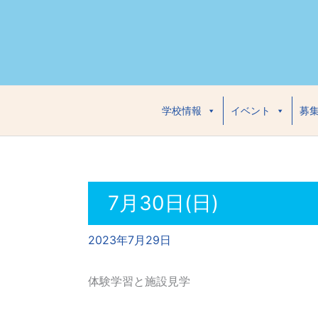
内
容
を
ス
キ
ッ
学校情報
イベント
募
プ
7月30日(日)
2023年7月29日
体験学習と施設見学