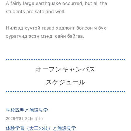
A fairly large earthquake occurred, but all the
students are safe and well.
Нилээд хүчтэй газар хөдлөлт болсон ч бүх
сурагчид эсэн мэнд, сайн байгаа.
オープンキャンパス
スケジュール
学校説明と施設見学
2026年8月22日（土）
体験学習（大工の技）と施設見学