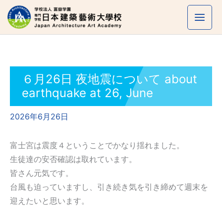
内
容
を
ス
キ
ッ
６月26日 夜地震について about
プ
earthquake at 26, June
2026年6月26日
富士宮は震度４ということでかなり揺れました。
生徒達の安否確認は取れています。
皆さん元気です。
台風も迫っていますし、引き続き気を引き締めて週末を
迎えたいと思います。