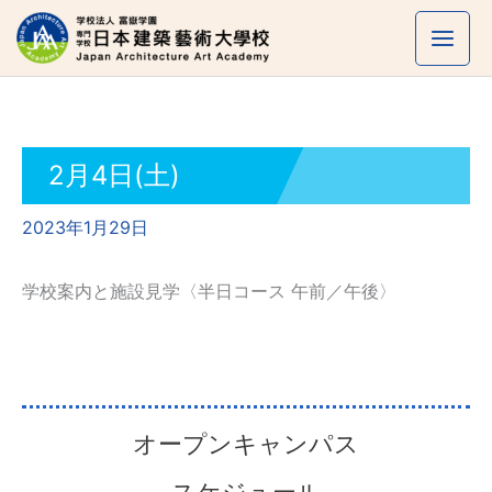
内
容
を
ス
キ
ッ
2月4日(土)
プ
2023年1月29日
学校案内と施設見学〈半日コース 午前／午後〉
オープンキャンパス
スケジュール