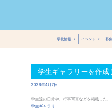
内
容
を
ス
キ
ッ
学校情報
イベント
募
プ
学生ギャラリーを作成
2026年4月7日
学生達の日常や、行事写真などを掲載した、
学生ギャラリー