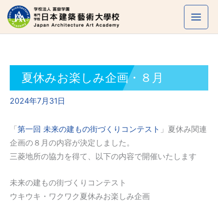
内
容
を
ス
キ
ッ
夏休みお楽しみ企画・８月
プ
2024年7月31日
「
第一回 未来の建もの街づくりコンテスト
」夏休み関連
企画の８月の内容が決定しました。
三菱地所の協力を得て、以下の内容で開催いたします
未来の建もの街づくりコンテスト
ウキウキ・ワクワク夏休みお楽しみ企画