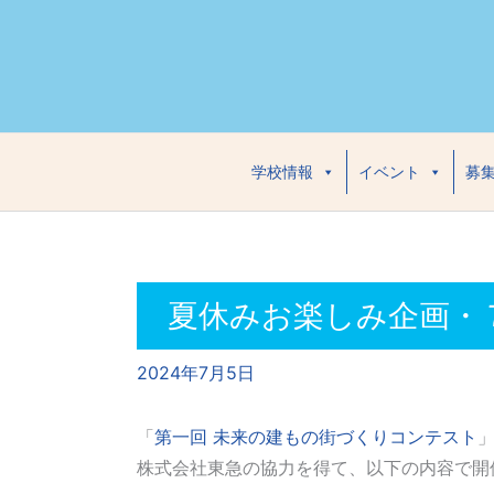
内
容
を
ス
キ
ッ
学校情報
イベント
募
プ
夏休みお楽しみ企画・
2024年7月5日
「
第一回 未来の建もの街づくりコンテスト
株式会社東急の協力を得て、以下の内容で開