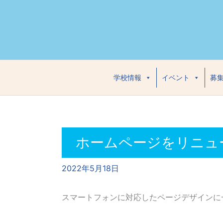
内
容
を
ス
キ
ッ
学校情報
イベント
募
プ
ホームページをリニュ
2022年5月18日
スマートフォンに対応したページデザインに