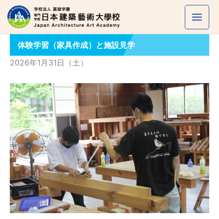
内
容
を
体験学習（家具作成）と施設見学
ス
キ
2026年1月31日（土）
ッ
プ