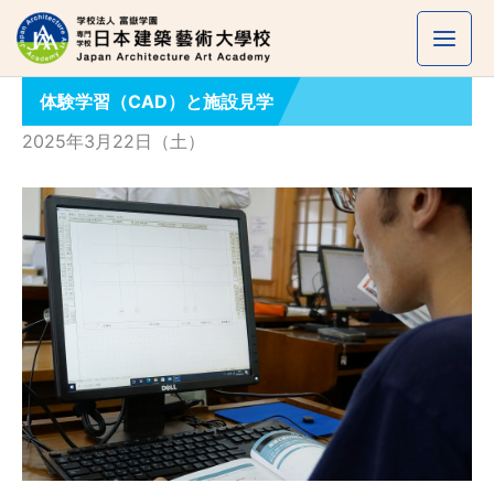
内
容
を
体験学習（CAD）と施設見学
ス
キ
2025年3月22日（土）
ッ
プ