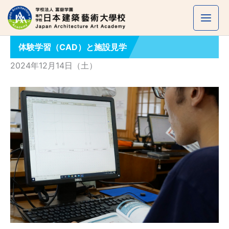
内
容
を
体験学習（CAD）と施設見学
ス
キ
2024年12月14日（土）
ッ
プ