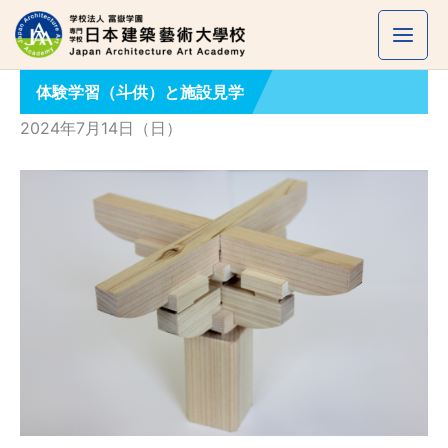
内
容
を
体験学習（斗供）と施設見学
ス
キ
2024年7月14日（日）
ッ
プ